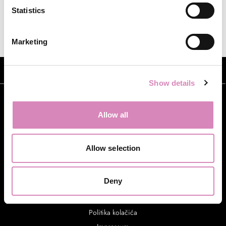
Statistics
Marketing
Show details
Allow all
Allow selection
Deny
Uvjeti i odredbe
Politika privatnosti
Politika kolačića