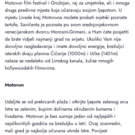
Motovun film festival i Grožnjan, raj za umjetnike, ali i mnoga
druga predivna mjesta koja očaravaju svojom ljepotom. U
mjestu Livade kraj Motovuna možete probati svjetski poznate
tartufe, Savičenta je poznata po svom srednjovjekovnom
venecijanskom dvorcu Morosini-Grimani, a Hum ćete posjetiti
da biste vidjeli najmanji grad na svijetu. Ukoliko Vam nije
dovoljno razgledavanja i imate dovoljno energije, brežuljci
istarskih dvaju planina Ćičarije (1000m) i Učke (1401m)
nalaze se nedaleko od Limskog kanala, kulise mnogih
hollywoodskih filmovima.
Motovun
Udaljite se od prekrcanih plaža i otkrijte ljepote zelenog srca
Istre sa zelenim, bujnim dolinama okruženim šumama i
livadama. Motovun je bez sumnje jedan od najljepših i
najslikovitijih gradića na brežuljku u Istri. Ovaj izvanredni,
mali grad je najbolje očuvana utvrda Istre. Povijest