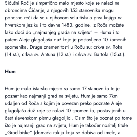
Sićušni Roč je simpatično malo mjesto koje se nalazi na
obroncima Ćićarije, a njegovih 153 stanovnika mogu
ponosno reći da se u njihovom selu tiskala prva knjiga na
hrvatskom jeziku i to davne 1483. godine. Iz Roča možete
lako doći do „najmanjeg grada na svijetu“ – Huma i to
putem Aleje glagoljaša duž koje je postavljeno 10 kamenih
spomenika. Druge znamenitosti u Roču su: crkva sv. Roka
(14.st.), crkva sv. Antuna (12.st.) i crkva sv. Bartola (15.st.).
Hum
Hum je malo istarsko mjesto sa samo 17 stanovnika te je
poznat kao najmanji grad na svijetu. Hum je samo 7km
udaljen od Roča s kojim je povezan preko poznate Aleje
glagoljaša duž koje se nalazi 10 spomenika, postavljenih u
čast slavenskom pismu glagoljici. Osim što je poznat po tome
što je najmanji grad na svijetu, Hum je također nositelj titule
„Grad biske“ (domaća rakija koja se dobiva od imele, a