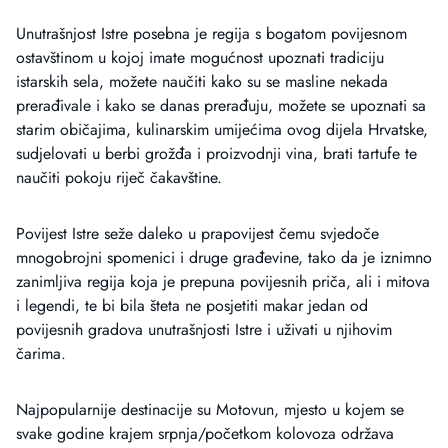
Unutrašnjost Istre posebna je regija s bogatom povijesnom
ostavštinom u kojoj imate mogućnost upoznati tradiciju
istarskih sela, možete naučiti kako su se masline nekada
prerađivale i kako se danas prerađuju, možete se upoznati sa
starim običajima, kulinarskim umijećima ovog dijela Hrvatske,
sudjelovati u berbi grožđa i proizvodnji vina, brati tartufe te
naučiti pokoju riječ čakavštine.
Povijest Istre seže daleko u prapovijest čemu svjedoče
mnogobrojni spomenici i druge građevine, tako da je iznimno
zanimljiva regija koja je prepuna povijesnih priča, ali i mitova
i legendi, te bi bila šteta ne posjetiti makar jedan od
povijesnih gradova unutrašnjosti Istre i uživati u njihovim
čarima.
Najpopularnije destinacije su Motovun, mjesto u kojem se
svake godine krajem srpnja/početkom kolovoza održava