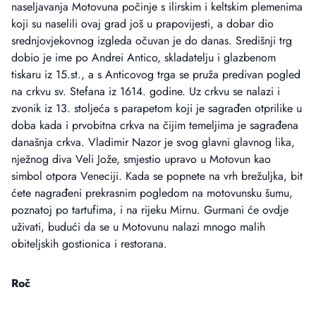
naseljavanja Motovuna počinje s ilirskim i keltskim plemenima
koji su naselili ovaj grad još u prapovijesti, a dobar dio
srednjovjekovnog izgleda očuvan je do danas. Središnji trg
dobio je ime po Andrei Antico, skladatelju i glazbenom
tiskaru iz 15.st., a s Anticovog trga se pruža predivan pogled
na crkvu sv. Stefana iz 1614. godine. Uz crkvu se nalazi i
zvonik iz 13. stoljeća s parapetom koji je sagrađen otprilike u
doba kada i prvobitna crkva na čijim temeljima je sagrađena
današnja crkva. Vladimir Nazor je svog glavni glavnog lika,
nježnog diva Veli Jože, smjestio upravo u Motovun kao
simbol otpora Veneciji. Kada se popnete na vrh brežuljka, bit
ćete nagrađeni prekrasnim pogledom na motovunsku šumu,
poznatoj po tartufima, i na rijeku Mirnu. Gurmani će ovdje
uživati, budući da se u Motovunu nalazi mnogo malih
obiteljskih gostionica i restorana.
Roč