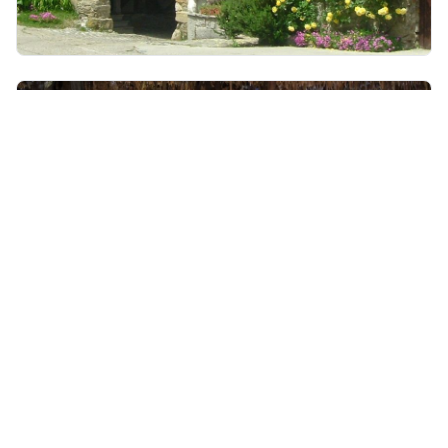
Posjetite ovo skriveno blago u podnožju Ćićarije koje
Aleja glagoljaša povezuje s Humom. Ovdje je tiskana
i prva knjiga na hrvatskom jeziku davne 1483. godine.
Roč