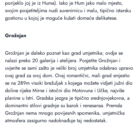
porijeklo joj je iz Huma). Iako je Hum jako malo mjesto,
svojim posjetiteljima nudi suvenirnicu i malu, tipično istarsku
gostionu u kojoj je moguće kušati domaće delikatese.
Grožnjan
Grožnjan je daleko poznat kao grad umjetnika; ovdje se
nalazi preko 20 galerija i atelijera. Posjetite Grožnjan i
uvjerite se sami zašto je veliki broj umjetnika odabrao upravo
ovaj grad za svoj dom. Ovaj romantični, mali grad smjestio
se na 289m visoki brežuljak s kojega možete vidjeti južni dio
doline rijeke Mirne i istočni dio Motovuna i Učke, najviše
planine u Istri. Gradska jezgra je tipično srednjovjekovna, a
dominantni stilovi gradnje su barok i renesansa. Premda
Grožnjan nema mnogo povijesnih spomenika, umjetnička
atmosfera zasigurno nadoknađuje taj nedostatak.